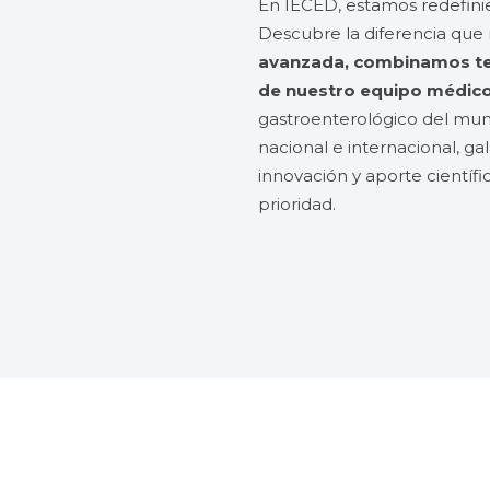
En IECED, estamos redefini
Descubre la diferencia que
avanzada, combinamos tec
de nuestro equipo médic
gastroenterológico del mund
nacional e internacional, g
innovación y aporte científi
prioridad.