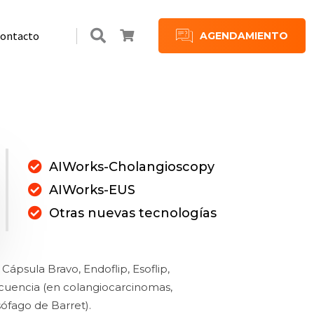
ontacto
AGENDAMIENTO
es
es
Plan de Suscripción
Beneficios Supermaxi en IECED
AIWorks-Cholangioscopy
AIWorks-EUS
Otras nuevas tecnologías
Cápsula Bravo, Endoflip, Esoflip,
cuencia (en colangiocarcinomas,
ófago de Barret).