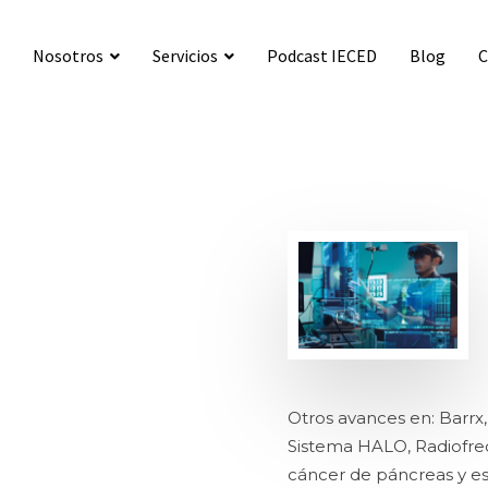
Nosotros
Servicios
Podcast IECED
Blog
C
Consultas médicas
Procedimientos endoscópicos
Preguntas frecuentes
Enfermedades gastrointestinales y sus síntomas
Seguros particular
Formularios de seguro particular
Seguros públicos
Otros avances en: Barrx, 
Sistema HALO, Radiofre
cáncer de páncreas y es