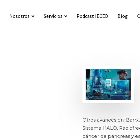
Nosotros
Servicios
Podcast IECED
Blog
C
Consultas médicas
Procedimientos endoscópicos
Preguntas frecuentes
Enfermedades gastrointestinales y sus síntomas
Seguros particular
Formularios de seguro particular
Seguros públicos
Otros avances en: Barrx, 
Sistema HALO, Radiofre
cáncer de páncreas y es