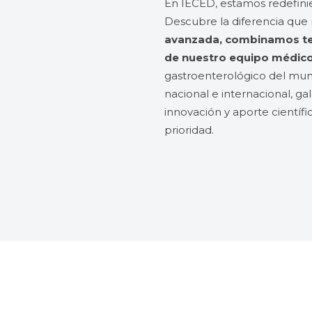
En IECED, estamos redefini
Descubre la diferencia que
avanzada, combinamos tec
de nuestro equipo médic
gastroenterológico del mund
nacional e internacional, g
innovación y aporte científi
prioridad.