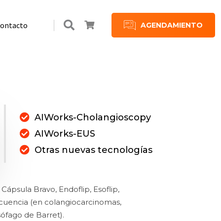
ontacto
AGENDAMIENTO
es
es
Plan de Suscripción
Beneficios Supermaxi en IECED
AIWorks-Cholangioscopy
AIWorks-EUS
Otras nuevas tecnologías
Cápsula Bravo, Endoflip, Esoflip,
cuencia (en colangiocarcinomas,
ófago de Barret).