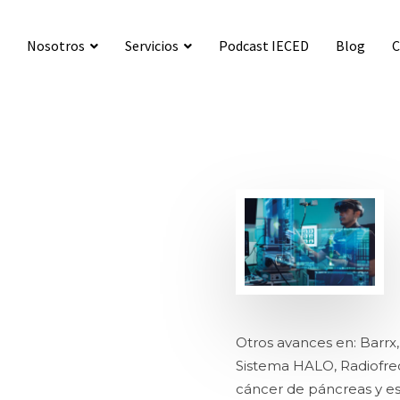
Nosotros
Servicios
Podcast IECED
Blog
C
Consultas médicas
Procedimientos endoscópicos
Preguntas frecuentes
Enfermedades gastrointestinales y sus síntomas
Seguros particular
Formularios de seguro particular
Seguros públicos
Otros avances en: Barrx, 
Sistema HALO, Radiofre
cáncer de páncreas y es