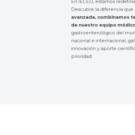
En IECED, estamos redefini
Descubre la diferencia que
avanzada, combinamos tec
de nuestro equipo médic
gastroenterológico del mund
nacional e internacional, g
innovación y aporte científi
prioridad.