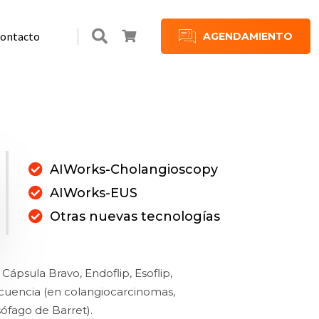
ontacto
AGENDAMIENTO
es
es
Plan de Suscripción
Beneficios Supermaxi en IECED
AIWorks-Cholangioscopy
AIWorks-EUS
Otras nuevas tecnologías
Cápsula Bravo, Endoflip, Esoflip,
cuencia (en colangiocarcinomas,
ófago de Barret).